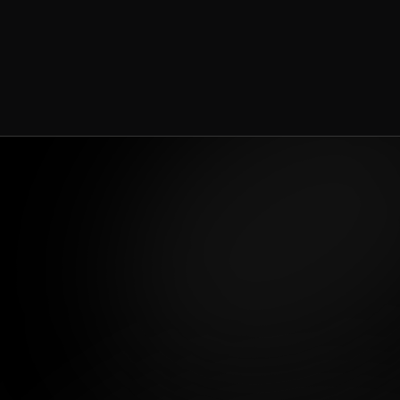
¿Qué está incluido?
Servicios solicitados e Inversión 
para el proyecto:
Keyvisual del proyecto
Creación de X2 Landing pages: Captura y 
agendamiento
Implementación de las 2 páginas