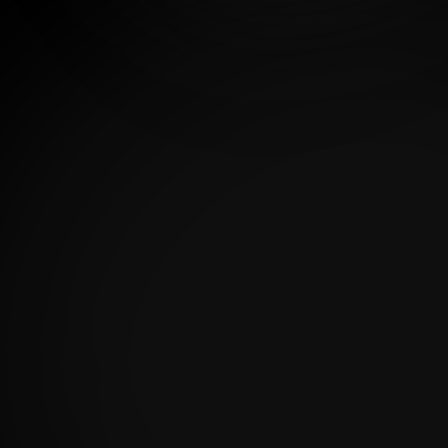
Responsividad de las páginas
Optimización performance + plugins pagos
・
bonus: Elementor Pro y WP Rocket
El proyecto completo tiene un 
$530 USD
valor de:
Teniendo en cuenta nuestra visión a largo plazo, 
recibirás un 
descuento del 10% sobre este monto
si cerramos el trato dentro de estos 7 días hábiles.
$470 USD
10%
Tiempo estimado para el proyecto: 
7 Dias 
hábiles ↓