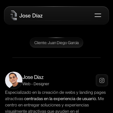
Home
Links
Cliente: Juan Diego García
P
r
o
p
u
e
s
t
a
C
o
m
e
r
c
i
a
l
Portafolio
Dudas
Jose Díaz
Aceptar la propuesta
Web - Designer
Especializado en la creación de webs y landing pages 
atractivas 
centradas en la experiencia de usuario. 
Me 
centro en entregar soluciones y experiencias 
visualmente atractivas que ayuden en el 