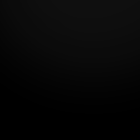
Pago Integral (100% del valor)
De: $470 USD pasa a:
5%
$446 USD
*
Esta modalidad tiene un 5% de descuento más
En X2 pagos del (50%)
50% al inicio del proyecto:
$235 USD
50% al final del proyecto: